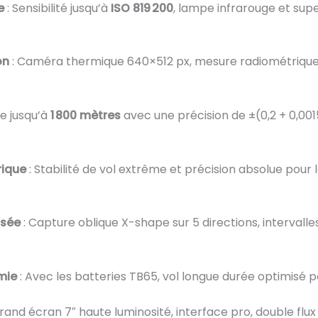
e
: Sensibilité jusqu’à
ISO 819 200
, lampe infrarouge et su
on
: Caméra thermique 640×512 px, mesure radiométrique,
ée jusqu’à
1 800 mètres
avec une précision de ±(0,2 + 0,0015
rique
: Stabilité de vol extrême et précision absolue pour
isée
: Capture oblique X-shape sur 5 directions, intervalle
mie
: Avec les batteries TB65, vol longue durée optimisé 
rand écran 7″ haute luminosité, interface pro, double flux