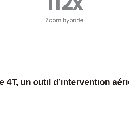
112
x
Zoom hybride
e 4T, un outil d’intervention aér