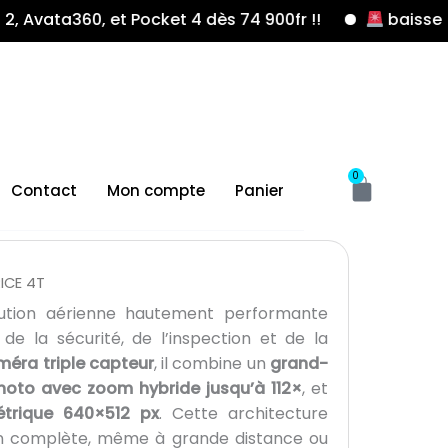
60, et Pocket 4 dès 74 900fr !!
baisse de prix su
Panier
0
Contact
Mon compte
Panier
ICE 4T
ution aérienne hautement performante
de la sécurité, de l’inspection et de la
éra triple capteur
, il combine un
grand-
hoto avec zoom hybride jusqu’à 112×
, et
étrique 640×512 px
. Cette architecture
on complète, même à grande distance ou