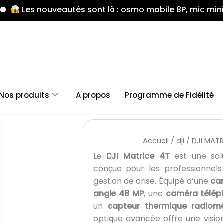
 nouveautés sont là : osmo mobile 8P, mic mini 2, Avata3
Nos produits
A propos
Programme de Fidélité
Accueil
/
dji
/ DJI MATR
Le
DJI Matrice 4T
est une sol
conçue pour les professionnels 
gestion de crise. Équipé d’une
cam
angle 48 MP
, une
caméra télép
un
capteur thermique radiom
optique avancée offre une visi