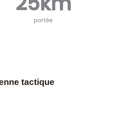
25
km
portée
ienne tactique