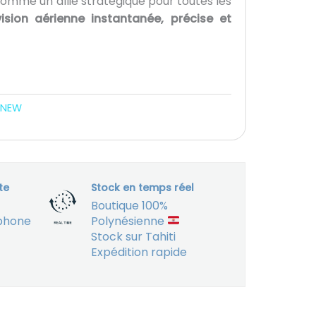
comme un allié stratégique pour toutes les
vision aérienne instantanée, précise et
NEW
te
Stock en temps réel
Boutique 100%
éphone
Polynésienne
Stock sur Tahiti
Expédition rapide