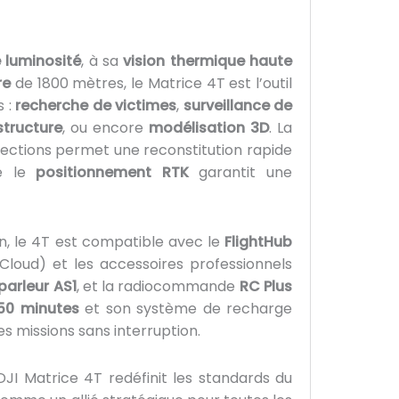
 luminosité
, à sa
vision thermique haute
re
de 1800 mètres, le Matrice 4T est l’outil
s :
recherche de victimes
,
surveillance de
structure
, ou encore
modélisation 3D
. La
rections permet une reconstitution rapide
ue le
positionnement RTK
garantit une
in, le 4T est compatible avec le
FlightHub
 Cloud) et les accessoires professionnels
parleur AS1
, et la radiocommande
RC Plus
50 minutes
et son système de recharge
s missions sans interruption.
e DJI Matrice 4T redéfinit les standards du