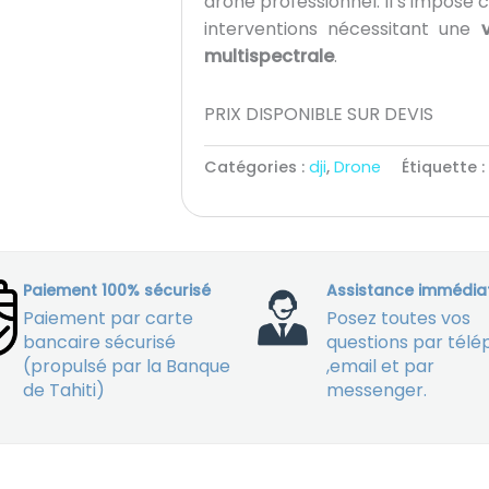
drone professionnel. Il s’impose 
interventions nécessitant une
multispectrale
.
PRIX DISPONIBLE SUR DEVIS
Catégories :
dji
,
Drone
Étiquette :
Paiement 100% sécurisé
Assistance immédia
Paiement par carte
Posez toutes vos
bancaire sécurisé
questions par tél
(propulsé par la Banque
,email et par
de Tahiti)
messenger.