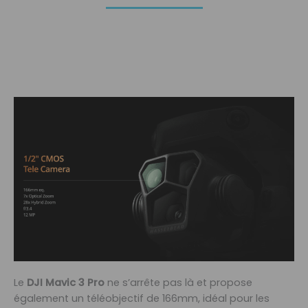
Le
DJI Mavic 3 Pro
ne s’arrête pas là et propose
également un téléobjectif de 166mm, idéal pour les