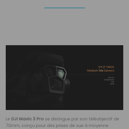
Le
DJI Mavic 3 Pro
se distingue par son téléobjectif de
70mm, conçu pour des prises de vue à moyenne