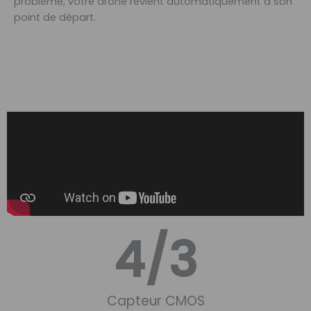
problème, votre drone revient automatiquement à son
point de départ.
4
/3
Capteur CMOS