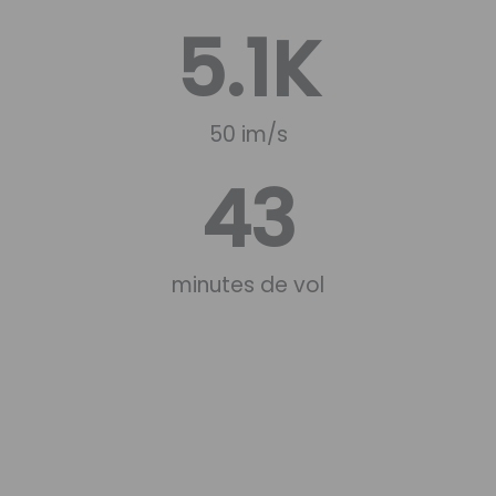
5.1
K
50 im/s
43
minutes de vol