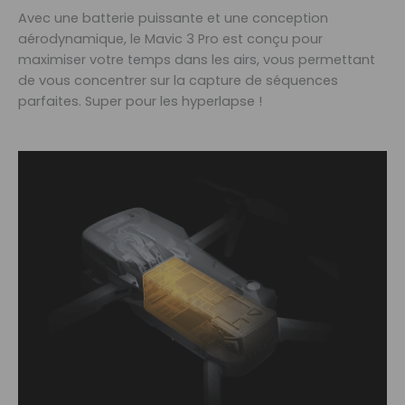
Avec une batterie puissante et une conception
aérodynamique, le Mavic 3 Pro est conçu pour
maximiser votre temps dans les airs, vous permettant
de vous concentrer sur la capture de séquences
parfaites. Super pour les hyperlapse !