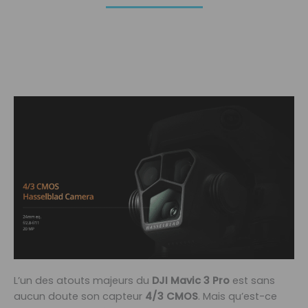
L’un des atouts majeurs du
DJI Mavic 3 Pro
est sans
aucun doute son capteur
4/3 CMOS
. Mais qu’est-ce