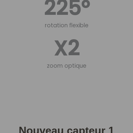
225
°
rotation flexible
X
2
zoom optique
Nouveau capteur 1