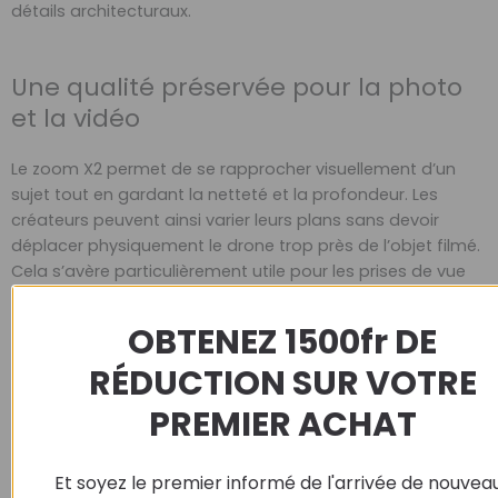
détails architecturaux.
Une qualité préservée pour la photo
et la vidéo
Le zoom X2 permet de se rapprocher visuellement d’un
sujet tout en gardant la netteté et la profondeur. Les
créateurs peuvent ainsi varier leurs plans sans devoir
déplacer physiquement le drone trop près de l’objet filmé.
Cela s’avère particulièrement utile pour les prises de vue
sensibles, comme filmer un oiseau en vol, un surfeur en
action ou une cérémonie depuis une distance
OBTENEZ 1500fr DE
respectueuse.
RÉDUCTION SUR VOTRE
PREMIER ACHAT
Et soyez le premier informé de l'arrivée de nouvea