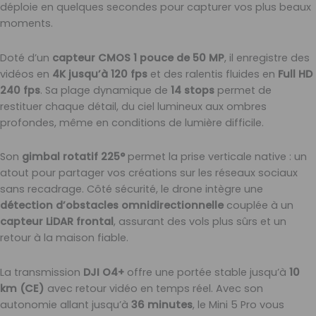
déploie en quelques secondes pour capturer vos plus beaux
moments.
Doté d’un
capteur CMOS 1 pouce de 50 MP
, il enregistre des
vidéos en
4K jusqu’à 120 fps
et des ralentis fluides en
Full HD
240 fps
. Sa plage dynamique de
14 stops
permet de
restituer chaque détail, du ciel lumineux aux ombres
profondes, même en conditions de lumière difficile.
Son
gimbal rotatif 225°
permet la prise verticale native : un
atout pour partager vos créations sur les réseaux sociaux
sans recadrage. Côté sécurité, le drone intègre une
détection d’obstacles omnidirectionnelle
couplée à un
capteur LiDAR frontal
, assurant des vols plus sûrs et un
retour à la maison fiable.
La transmission
DJI O4+
offre une portée stable jusqu’à
10
km (CE)
avec retour vidéo en temps réel. Avec son
autonomie allant jusqu’à
36 minutes
, le Mini 5 Pro vous