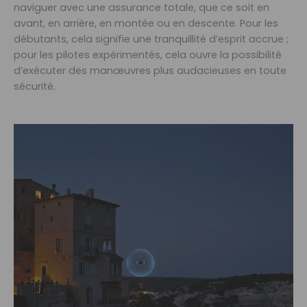
naviguer avec une assurance totale, que ce soit en
avant, en arrière, en montée ou en descente. Pour les
débutants, cela signifie une tranquillité d’esprit accrue ;
pour les pilotes expérimentés, cela ouvre la possibilité
d’exécuter des manœuvres plus audacieuses en toute
sécurité.