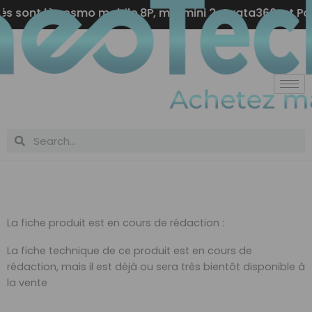
Aller
sont là : osmo mobile 8P, mic mini 2, Avata360, et Pock
au
contenu
Rechercher
Rechercher
La fiche produit est en cours de rédaction :
La fiche technique de ce produit est en cours de
rédaction, mais il est déjà ou sera très bientôt disponible à
la vente