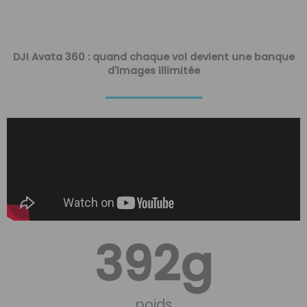
DJI Avata 360 : quand chaque vol devient une banque
d'images illimitée
392
g
poids