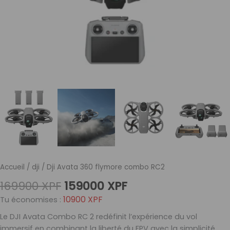
Accueil
/
dji
/ Dji Avata 360 flymore combo RC2
169900
XPF
159000
XPF
10900
XPF
Tu économises :
Le DJI Avata Combo RC 2 redéfinit l’expérience du vol
immersif en combinant la liberté du FPV avec la simplicité