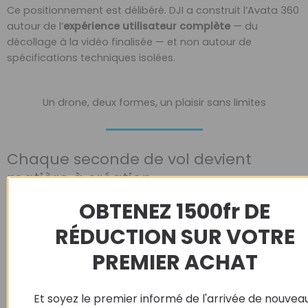
Ce positionnement est délibéré. DJI a construit l’Avata 360
autour de l’
expérience utilisateur complète
— du
décollage à la vidéo finalisée — et non autour de
spécifications techniques isolées.
Un drone, deux formes, un plaisir sans limites
Chaque seconde de vol devient
matière à création
OBTENEZ 1500fr DE
RÉDUCTION SUR VOTRE
PREMIER ACHAT
Et soyez le premier informé de l'arrivée de nouvea