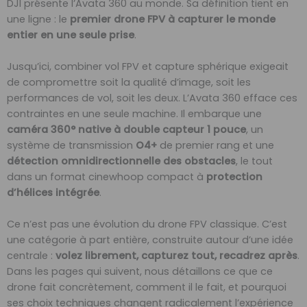
DJI présente l’Avata 360 au monde. Sa définition tient en
une ligne : le
premier drone FPV à capturer le monde
entier en une seule prise
.
Jusqu’ici, combiner vol FPV et capture sphérique exigeait
de compromettre soit la qualité d’image, soit les
performances de vol, soit les deux. L’Avata 360 efface ces
contraintes en une seule machine. Il embarque une
caméra 360° native à double capteur 1 pouce
, un
système de transmission
O4+
de premier rang et une
détection omnidirectionnelle des obstacles
, le tout
dans un format cinewhoop compact à
protection
d’hélices intégrée
.
Ce n’est pas une évolution du drone FPV classique. C’est
une catégorie à part entière, construite autour d’une idée
centrale :
volez librement, capturez tout, recadrez après
.
Dans les pages qui suivent, nous détaillons ce que ce
drone fait concrètement, comment il le fait, et pourquoi
ses choix techniques changent radicalement l’expérience