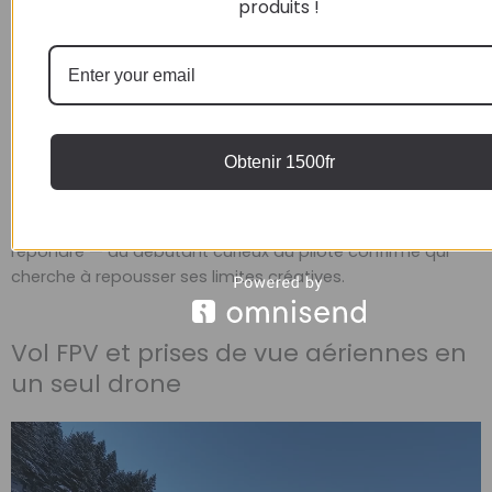
produits !
L’Avata 360 s’adapte à votre pratique, pas l’inverse.
Pilotage gestuel immersif avec les Goggles N3 et le RC
Motion Controller 3 pour les amateurs de sensations FPV.
Obtenir 1500fr
Télécommande classique avec écran intégré pour ceux
qui préfèrent une approche plus posée. Deux formes de
plaisir, deux niveaux d’engagement, un seul drone pour y
répondre — du débutant curieux au pilote confirmé qui
cherche à repousser ses limites créatives.
Vol FPV et prises de vue aériennes en
un seul drone