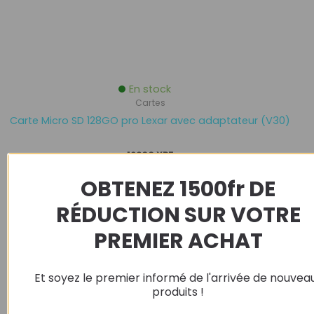
En stock
Cartes
Carte Micro SD 128GO pro Lexar avec adaptateur (V30)
12900
XPF
OBTENEZ 1500fr DE
Ajouter au panier
RÉDUCTION SUR VOTRE
Le
Le
PREMIER ACHAT
Promo !
prix
prix
initial
actuel
était :
est :
Et soyez le premier informé de l'arrivée de nouvea
12900 XPF.
9900 XPF.
produits !