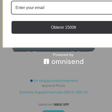
Obtenir 1500fr
En réapprovisionnement
Appareil Photo
Batterie Supplémentaire INSTA 360 X3
12900
XPF
9900
XPF