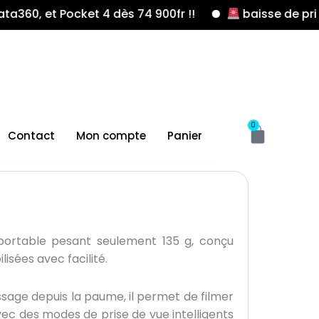
ocket 4 dès 74 900fr !!
baisse de prix sur dji osm
Panier
0
Contact
Mon compte
Panier
portable pesant seulement 135 g, conçu
isées avec facilité.
ssage depuis la paume, il permet de filmer
ec des modes de prise de vue intelligents