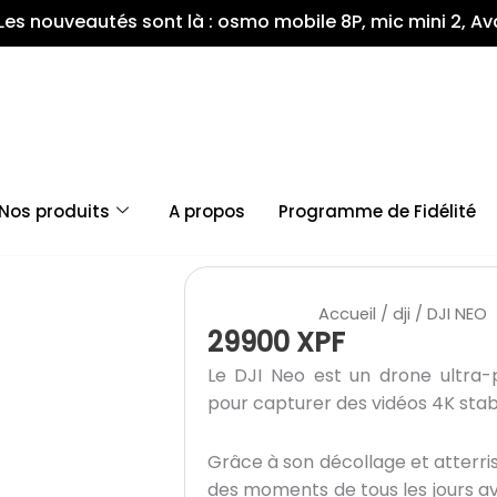
és sont là : osmo mobile 8P, mic mini 2, Avata360, et P
Nos produits
A propos
Programme de Fidélité
Accueil
/
dji
/ DJI NEO
29900
XPF
Le DJI Neo est un drone ultra-
pour capturer des vidéos 4K stabil
Grâce à son décollage et atterri
des moments de tous les jours av