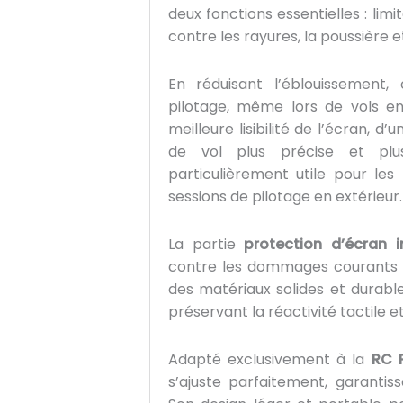
1
deux fonctions essentielles : limit
pour
contre les rayures, la poussière e
DJI
RC
En réduisant l’éblouissement,
Pro
pilotage, même lors de vols en 
meilleure lisibilité de l’écran, 
de vol plus précise et plus
particulièrement utile pour les
sessions de pilotage en extérieur.
La partie
protection d’écran i
contre les dommages courants lié
des matériaux solides et durable
préservant la réactivité tactile et
Adapté exclusivement à la
RC 
s’ajuste parfaitement, garantiss