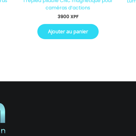
éras
Trépied pliable CNC magnétique pour
Lum
caméras d’actions
3900
XPF
Ajouter au panier