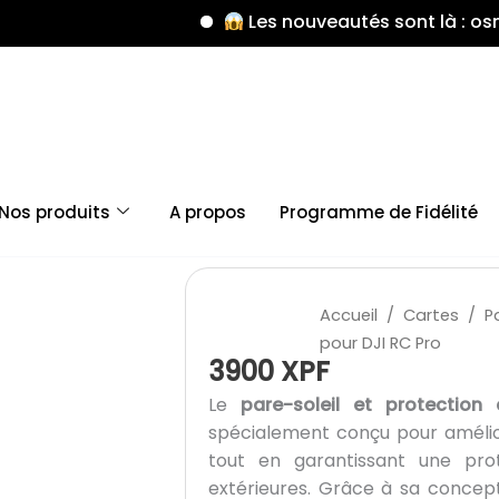
Les nouveautés sont là : osmo mobi
Nos produits
A propos
Programme de Fidélité
quantité
de
Accueil
/
Cartes
/ Pa
Pare-
pour DJI RC Pro
soleil
3900
XPF
et
Le
pare-soleil et protectio
protection
spécialement conçu pour amélior
2
tout en garantissant une prot
en
extérieures. Grâce à sa concept