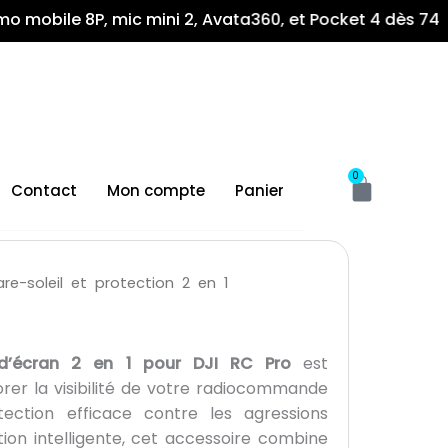
le 8P, mic mini 2, Avata360, et Pocket 4 dès 74 900fr !
Panier
0
Contact
Mon compte
Panier
re-soleil et protection 2 en 1
n d’écran 2 en 1 pour DJI RC Pro
est
er la visibilité de votre radiocommande
ection efficace contre les agressions
ion intelligente, cet accessoire combine