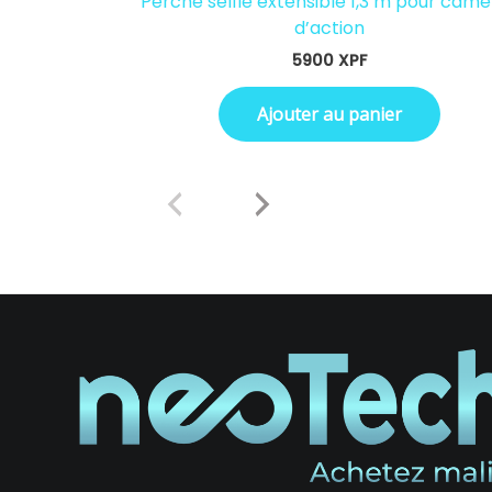
Perche selfie extensible 1,3 m pour cam
d’action
5900
XPF
Ajouter au panier