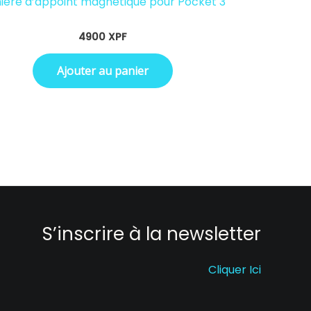
Clip magné
ière d’appoint magnétique pour Pocket 3
4900
XPF
Ajouter au panier
S’inscrire à la newsletter
Cliquer Ici