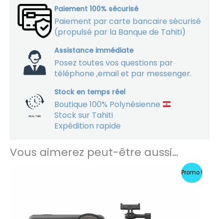
Paiement 100% sécurisé
Paiement par carte bancaire sécurisé
(propulsé par la Banque de Tahiti)
Assistance immédiate
Posez toutes vos questions par
téléphone ,email et par messenger.
Stock en temps réel
Boutique 100% Polynésienne
Stock sur Tahiti
Expédition rapide
Vous aimerez peut-être aussi…
Le
Le
Promo !
prix
prix
initial
actuel
était :
est :
79900 XPF.
64900 XPF.