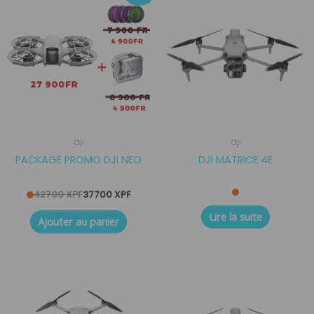
prix
prix
initial
actuel
était :
est :
42700 XPF.
37700 XPF.
dji
dji
PACKAGE PROMO DJI NEO
DJI MATRICE 4E
42700
XPF
37700
XPF
Lire la suite
Ajouter au panier