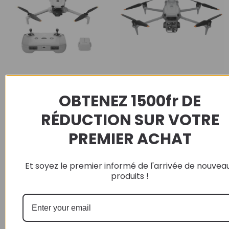
dji
dji
DJI Lito 1 Rnc3 (une batterie)
DJI MATRICE 4T
OBTENEZ 1500fr DE
RÉDUCTION SUR VOTRE
48500
XPF
PREMIER ACHAT
Lire la suite
Ajouter au panier
Et soyez le premier informé de l'arrivée de nouvea
produits !