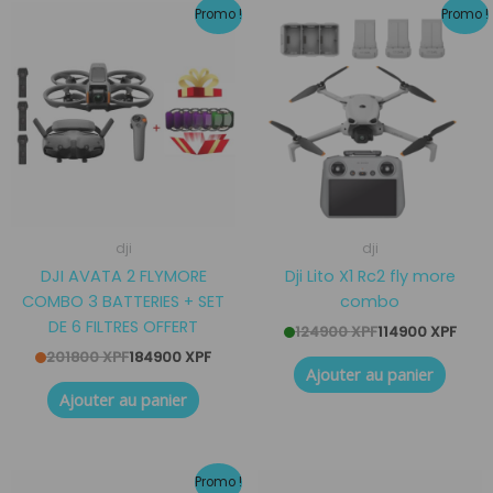
Le
Le
Le
Le
Promo !
Promo !
prix
prix
prix
prix
initial
actuel
initial
actuel
était :
est :
était :
est :
201800 XPF.
184900 XPF.
124900 XPF.
114900 XPF.
dji
dji
DJI AVATA 2 FLYMORE
Dji Lito X1 Rc2 fly more
COMBO 3 BATTERIES + SET
combo
DE 6 FILTRES OFFERT
124900
XPF
114900
XPF
201800
XPF
184900
XPF
Ajouter au panier
Ajouter au panier
Le
Le
Promo !