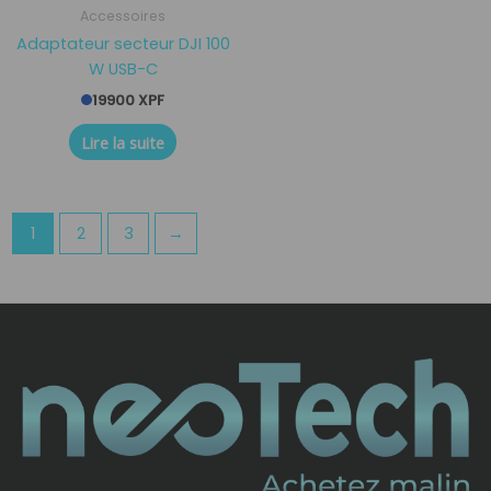
Accessoires
Adaptateur secteur DJI 100
W USB-C
19900
XPF
Lire la suite
1
2
3
→