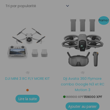
Le
Le
Promo !
prix
prix
initial
actuel
était :
est :
169900 XPF.
159000 XPF.
dji
dji
DJI MINI 3 RC FLY MORE KIT
Dji Avata 360 Flymore
combo Google N3 et RC
Motion 3
169900
XPF
159000
XPF
Lire la suite
Ajouter au panier