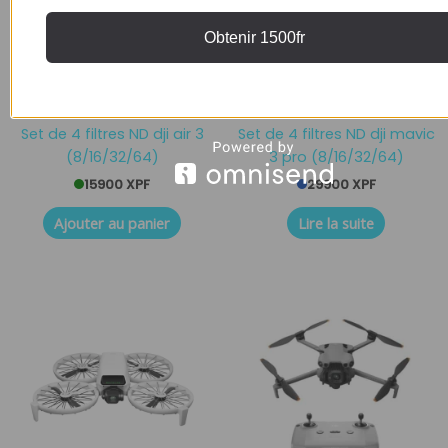
Obtenir 1500fr
Accessoires
Accessoires
Set de 4 filtres ND dji air 3
Set de 4 filtres ND dji mavic
(8/16/32/64)
3 pro (8/16/32/64)
15900
XPF
29900
XPF
Ajouter au panier
Lire la suite