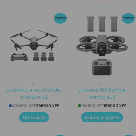
Le
Le
Le
Le
Promo !
Promo !
prix
prix
prix
prix
initial
actuel
initial
actuel
était :
est :
était :
est :
424600 XPF.
399900 XPF.
169900 XPF.
159000 XPF.
dji
dji
DJI MAVIC 4 PRO FLYMORE
Dji Avata 360 flymore
COMBO RC2
combo RC2
424600
XPF
399900
XPF
169900
XPF
159000
XPF
Lire la suite
Ajouter au panier