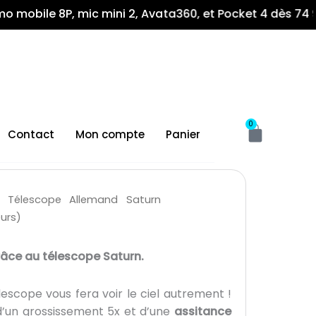
e 8P, mic mini 2, Avata360, et Pocket 4 dès 74 900fr !!
Panier
0
Contact
Mon compte
Panier
Télescope Allemand Saturn
urs)
grâce au télescope Saturn.
escope vous fera voir le ciel autrement !
d’un grossissement 5x et d’une
assitance