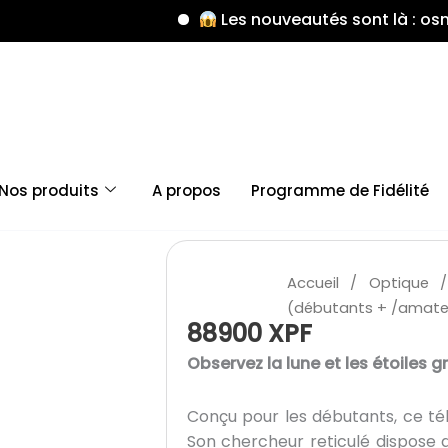
Les nouveautés sont là : osmo mobil
Nos produits
A propos
Programme de Fidélité
quantité
de
Accueil
/
Optique
/ 
Télescope
(débutants + /amate
Allemand
88900
XPF
Saturn
Observez la lune et les étoiles 
(débutants
+
Conçu pour les débutants, ce tél
/amateurs)
Son chercheur reticulé dispose 